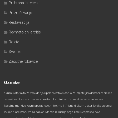
Prehrana in recepti
Prezračevanje
Restavracija
Revmatoidni artritis
Rolete
Svetilke
Zaščitne rokavice
Oznake
akumulator
avto za vsakdanjo uporabo
botoks
darilo za prijateljico
domači espresso
domačnost
kakovost zraka v prostoru
kamini
kamin na drva
kapsule za kavo
kasetne markize
kavni aparat
lepotni tretma
litij-ionski akumulator
lovska oprema
lovske hlače
markize za balkon
Mazda izkušnje
nega kože
Nespresso
novo