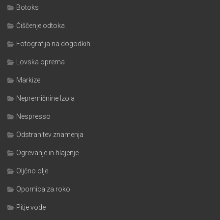
Botoks
Čiščenje odtoka
Fotografija na dogodkih
Lovska oprema
Markize
Nepremičnine Izola
Nespresso
Odstranitev znamenja
Ogrevanje in hlajenje
Oljčno olje
Opornica za roko
Pitje vode