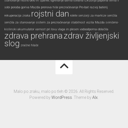
stanovanje
nočno delo in spanec
ogrevanje doma
osebna izkušnja
popolna tema v
sobi
poraba goriva Mazda
prenova hiše
prezračevanje
Pro-bat
razvoj baterij
rojstni dan
rekuperacija zraka
rolete
senzorji za markize
senčila
senčila za stanovanje
sistem za prezračevanje
stabilnost vozila Mazda
svinčeno-
kislinski akumulator
varnost pri lovu
vlaga in plesen
vodoodporna oblačila
zdrava prehrana
zdrav življenjski
slog
zračne hlače
Malo po zraku, malo po tleh © 2026. All Rights Reserved.
Powered by
WordPress
. Theme by
Alx
.