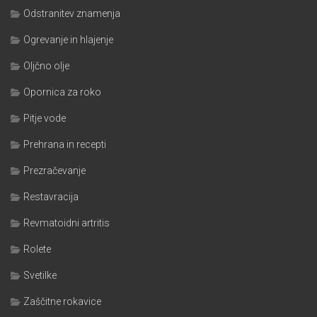
Odstranitev znamenja
Ogrevanje in hlajenje
Oljčno olje
Opornica za roko
Pitje vode
Prehrana in recepti
Prezračevanje
Restavracija
Revmatoidni artritis
Rolete
Svetilke
Zaščitne rokavice