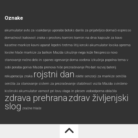
Oznake
akumulator
avto za vsakdanjo uporabo
botoks
darilo za prijateljico
domači espresso
domačnost
kakovost zraka v prostoru
kamini
kamin na drva
kapsule za kavo
kasetne markize
kavni aparat
lepotni tretma
litij-ionski akumulator
lovska oprema
lovske hlače
markize za balkon
Mazda izkušnje
nega kože
Nespresso
novo
stanovanje
nočno delo in spanec
ogrevanje doma
osebna izkušnja
popolna tema v
sobi
poraba goriva Mazda
prenova hiše
prezračevanje
Pro-bat
razvoj baterij
rojstni dan
rekuperacija zraka
rolete
senzorji za markize
senčila
senčila za stanovanje
sistem za prezračevanje
stabilnost vozila Mazda
svinčeno-
kislinski akumulator
varnost pri lovu
vlaga in plesen
vodoodporna oblačila
zdrava prehrana
zdrav življenjski
slog
zračne hlače